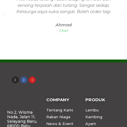
senang terpisah dari tulang. Sangat sedap.
Kelaurga saya suka sangat. Boleh order lagi
Ahmad
Chef
COMPANY
PRODUK
Tentang Kami
Lembu
No.2, Wisma
Nada, Jalan 11,
Rakan Niaga
Kambing
Selayang Baru,
News & Event
Ayam
68100 Batu